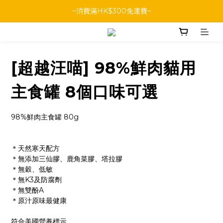
~消費滿HK$300免運費~
[超越汪喵] 98%鮮肉貓用
主食罐 8個口味可選
98%鮮肉主食罐 80g
＊天然寒天配方
＊無添加三仙膠、鹿角菜膠、塔拉膠
＊無穀、低敏
＊無K3及防腐劑
＊無雙酚A
＊原汁原味最健康
符合美國營養標示